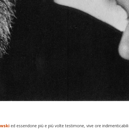
owski
ed essendone più e più volte testimone, vive ore indimenticabil