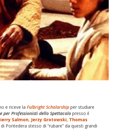
ino e riceve la
Fulbright Scholarship
per studiare
e per Professionisti dello Spettacolo
presso il
ierry Salmon
,
Jerzy Grotowski
,
Thomas
di Pontedera stesso di “rubare” da questi grandi