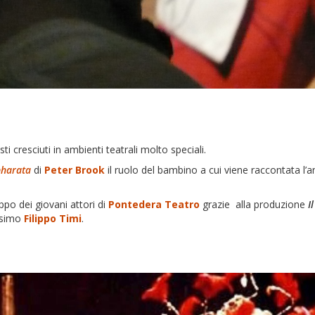
 cresciuti in ambienti teatrali molto speciali.
harata
di
Peter Brook
il ruolo del bambino a cui viene raccontata l’a
uppo dei giovani attori di
Pontedera Teatro
grazie
alla produzione
I
issimo
Filippo Timi
.