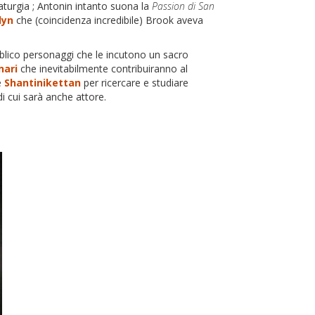
maturgia ; Antonin intanto suona la
Passion di San
lyn
che (coincidenza incredibile) Brook aveva
lico personaggi che le incutono un sacro
nari
che inevitabilmente contribuiranno al
e
Shantinikettan
per ricercare e studiare
i cui sarà anche attore.