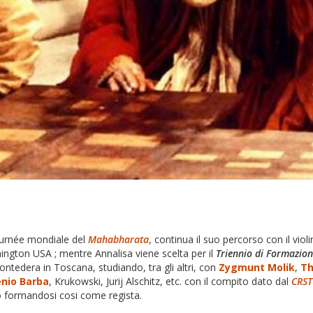
tournée mondiale del
Mahabharata
, continua il suo percorso con il viol
ngton USA ; mentre Annalisa viene scelta per il
Triennio di Formazion
Pontedera
in Toscana, studiando, tra gli altri, con
Zygmunt Molik
,
Th
nio Barba
, Krukowski, Jurij Alschitz, etc. con il compito dato dal
CRST
oro formandosi cosi come regista.