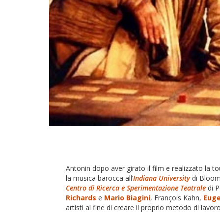
Antonin dopo aver girato il film e realizzato la 
la musica barocca all’
Indiana University
di Bloomi
Centro di Ricerca e Sperimentazione Teatrale
di 
Richards
e
Mario Biagini
, François Kahn,
Euge
artisti al fine di creare il proprio metodo di lav