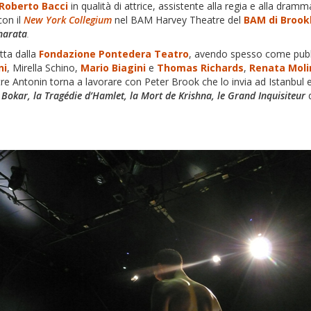
Roberto Bacci
in qualità di attrice, assistente alla regia e alla dram
on il
New York Collegium
nel BAM Harvey Theatre del
BAM di Brook
arata
.
tta dalla
Fondazione Pontedera Teatro
, avendo spesso come pubb
ni
, Mirella Schino,
Mario Biagini
e
Thomas Richards
,
Renata Moli
re Antonin torna a lavorare con Peter Brook che lo invia ad Istanbul 
 Bokar, la Tragédie d’Hamlet, la Mort de Krishna, le Grand Inquisiteur
d