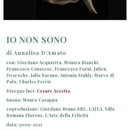
CORSA AD OSTACOLI
LA GRAZIA
CHI È L’ARTISTA?
LE TRE CORDE
IO NON SONO
COCONUT, A TREE OF LIFE
VIDEOS
di Annalisa D’Amato
con: Giordano Acquaviva, Monica Bianchi,
MUSICA
Francesco Canavese, Francesco Forni, Julien
Desroche, Julia Sarano, Antonin Stahly, Marco di
CONTATTI
Palo, Charles Ferris
Disegno luci:
Cesare Accetta
Suono: Mauro Casappa
coproduzione: Giordano Bruno SRL, LAILA, Villa
Romana Florenz, L’Arte della Felicità
data: 2009-2011