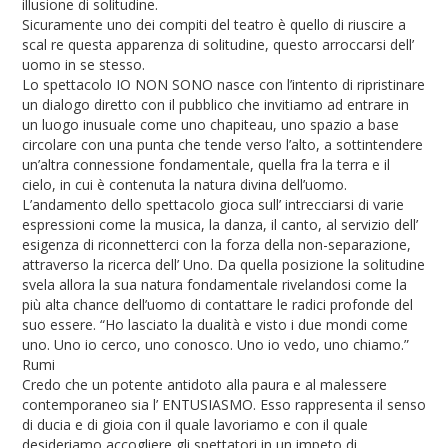
illusione di solitudine.
Sicuramente uno dei compiti del teatro è quello di riuscire a
scal re questa apparenza di solitudine, questo arroccarsi dell’
uomo in se stesso.
Lo spettacolo IO NON SONO nasce con l’intento di ripristinare
un dialogo diretto con il pubblico che invitiamo ad entrare in
un luogo inusuale come uno chapiteau, uno spazio a base
circolare con una punta che tende verso l’alto, a sottintendere
un’altra connessione fondamentale, quella fra la terra e il
cielo, in cui è contenuta la natura divina dell’uomo.
L’andamento dello spettacolo gioca sull’ intrecciarsi di varie
espressioni come la musica, la danza, il canto, al servizio dell’
esigenza di riconnetterci con la forza della non-separazione,
attraverso la ricerca dell’ Uno. Da quella posizione la solitudine
svela allora la sua natura fondamentale rivelandosi come la
più alta chance dell’uomo di contattare le radici profonde del
suo essere. “Ho lasciato la dualità e visto i due mondi come
uno. Uno io cerco, uno conosco. Uno io vedo, uno chiamo.”
Rumi
Credo che un potente antidoto alla paura e al malessere
contemporaneo sia l’ ENTUSIASMO. Esso rappresenta il senso
di ducia e di gioia con il quale lavoriamo e con il quale
desideriamo accogliere gli spettatori in un impeto di