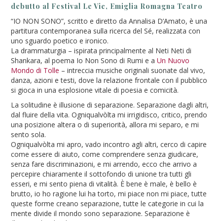
debutto al Festival Le Vie, Emiglia Romagna Teatro
“IO NON SONO”, scritto e diretto da Annalisa D’Amato, è una
partitura contemporanea sulla ricerca del Sé, realizzata con
uno sguardo poetico e ironico.
La drammaturgia – ispirata principalmente al Neti Neti di
Shankara, al poema Io Non Sono di Rumi e a
Un Nuovo
Mondo di Tolle
– intreccia musiche originali suonate dal vivo,
danza, azioni e testi, dove la relazione frontale con il pubblico
si gioca in una esplosione vitale di poesia e comicità.
La solitudine è illusione di separazione. Separazione dagli altri,
dal fluire della vita. Ogniqualvòlta mi irrigidisco, critico, prendo
una posizione altera o di superiorità, allora mi separo, e mi
sento sola.
Ogniqualvòlta mi apro, vado incontro agli altri, cerco di capire
come essere di aiuto, come comprendere senza giudicare,
senza fare discriminazioni, e mi arrendo, ecco che arrivo a
percepire chiaramente il sottofondo di unione tra tutti gli
esseri, e mi sento piena di vitalità. È bene è male, è bello è
brutto, io ho ragione lui ha torto, mi piace non mi piace, tutte
queste forme creano separazione, tutte le categorie in cui la
mente divide il mondo sono separazione. Separazione è